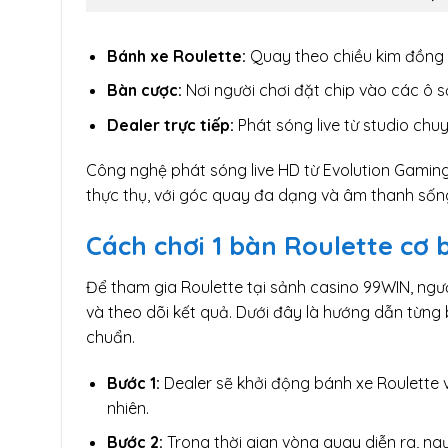
Bánh xe Roulette:
Quay theo chiều kim đồng 
Bàn cược:
Nơi người chơi đặt chip vào các ô 
Dealer trực tiếp:
Phát sóng live từ studio ch
Công nghệ phát sóng live HD từ Evolution Gamin
thực thụ, với góc quay đa dạng và âm thanh sốn
Cách chơi 1 bàn Roulette cơ 
Để tham gia Roulette tại sảnh casino 99WIN, ngườ
và theo dõi kết quả. Dưới đây là hướng dẫn từng
chuẩn.
Bước 1:
Dealer sẽ khởi động bánh xe Roulette
nhiên.
Bước 2:
Trong thời gian vòng quay diễn ra, n