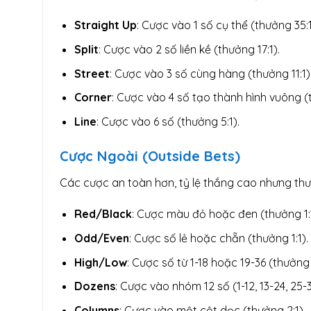
Straight Up
: Cược vào 1 số cụ thể (thưởng 35:1
Split
: Cược vào 2 số liền kề (thưởng 17:1).
Street
: Cược vào 3 số cùng hàng (thưởng 11:1)
Corner
: Cược vào 4 số tạo thành hình vuông (t
Line
: Cược vào 6 số (thưởng 5:1).
Cược Ngoài (Outside Bets)
Các cược an toàn hơn, tỷ lệ thắng cao nhưng th
Red/Black
: Cược màu đỏ hoặc đen (thưởng 1:1
Odd/Even
: Cược số lẻ hoặc chẵn (thưởng 1:1).
High/Low
: Cược số từ 1-18 hoặc 19-36 (thưởng 1
Dozens
: Cược vào nhóm 12 số (1-12, 13-24, 25-3
Columns
: Cược vào một cột dọc (thưởng 2:1).