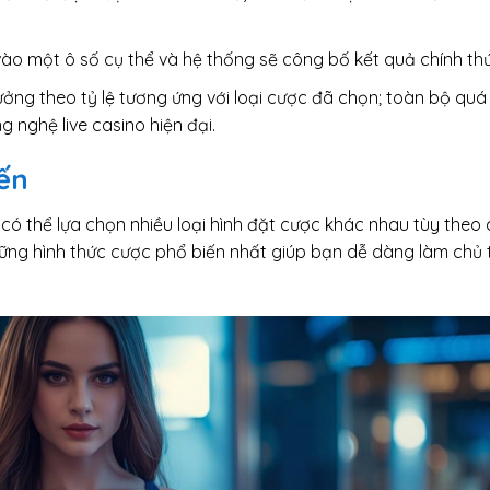
vào một ô số cụ thể và hệ thống sẽ công bố kết quả chính thứ
ởng theo tỷ lệ tương ứng với loại cược đã chọn; toàn bộ quá 
nghệ live casino hiện đại.
iến
 có thể lựa chọn nhiều loại hình đặt cược khác nhau tùy theo 
ững hình thức cược phổ biến nhất giúp bạn dễ dàng làm chủ 