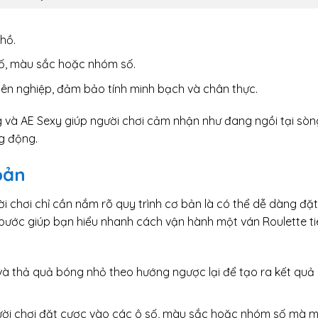
hồ.
số, màu sắc hoặc nhóm số.
uyên nghiệp, đảm bảo tính minh bạch và chân thực.
g và AE Sexy giúp người chơi cảm nhận như đang ngồi tại sò
g động.
bản
i chơi chỉ cần nắm rõ quy trình cơ bản là có thể dễ dàng đặ
 bước giúp bạn hiểu nhanh cách vận hành một ván Roulette ti
 và thả quả bóng nhỏ theo hướng ngược lại để tạo ra kết quả
gười chơi đặt cược vào các ô số, màu sắc hoặc nhóm số mà m