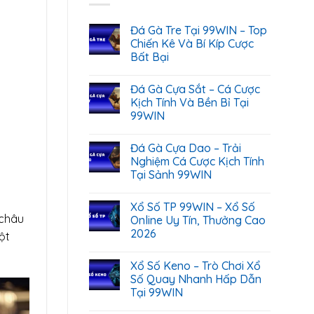
Đá Gà Tre Tại 99WIN – Top
Chiến Kê Và Bí Kíp Cược
Bất Bại
Đá Gà Cựa Sắt – Cá Cược
Kịch Tính Và Bền Bỉ Tại
99WIN
Đá Gà Cựa Dao – Trải
Nghiệm Cá Cược Kịch Tính
Tại Sảnh 99WIN
Xổ Số TP 99WIN – Xổ Số
 châu
Online Uy Tín, Thưởng Cao
2026
ột
Xổ Số Keno – Trò Chơi Xổ
Số Quay Nhanh Hấp Dẫn
Tại 99WIN