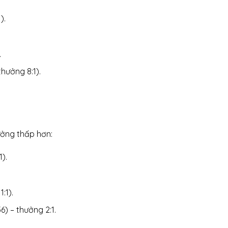
).
.
hưởng 8:1).
ưởng thấp hơn:
).
:1).
6) – thưởng 2:1.