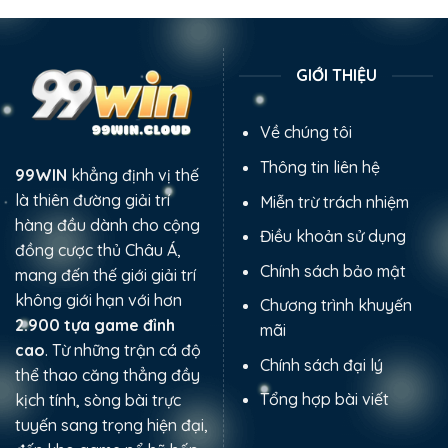
GIỚI THIỆU
Về chúng tôi
Thông tin liên hệ
99WIN
khẳng định vị thế
là thiên đường giải trí
Miễn trừ trách nhiệm
hàng đầu dành cho cộng
Điều khoản sử dụng
đồng cược thủ Châu Á,
Chính sách bảo mật
mang đến thế giới giải trí
không giới hạn với hơn
Chương trình khuyến
2.900 tựa game đỉnh
mãi
cao
. Từ những trận cá độ
Chính sách đại lý
thể thao căng thẳng đầy
Tổng hợp bài viết
kịch tính, sòng bài trực
tuyến sang trọng hiện đại,