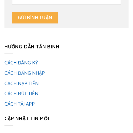
HƯỚNG DẪN TÂN BINH
CÁCH ĐĂNG KÝ
CÁCH ĐĂNG NHẬP
CÁCH NẠP TIỀN
CÁCH RÚT TIỀN
CÁCH TẢI APP
CẬP NHẬT TIN MỚI