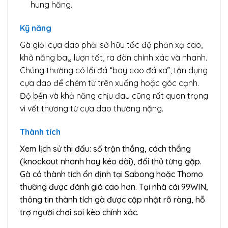
hung hăng.
Kỹ năng
Gà giỏi cựa dao phải sở hữu tốc độ phản xạ cao,
khả năng bay lượn tốt, ra đòn chính xác và nhanh.
Chúng thường có lối đá “bay cao đá xa”, tận dụng
cựa dao để chém từ trên xuống hoặc góc cạnh.
Độ bền và khả năng chịu đau cũng rất quan trọng
vì vết thương từ cựa dao thường nặng.
Thành tích
Xem lịch sử thi đấu: số trận thắng, cách thắng
(knockout nhanh hay kéo dài), đối thủ từng gặp.
Gà có thành tích ổn định tại Sabong hoặc Thomo
thường được đánh giá cao hơn. Tại nhà cái 99WIN,
thông tin thành tích gà được cập nhật rõ ràng, hỗ
trợ người chơi soi kèo chính xác.