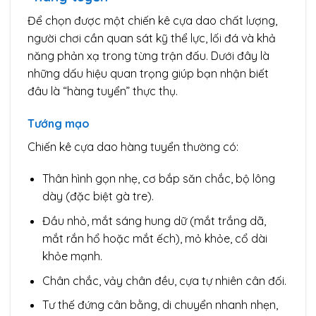
Để chọn được một chiến kê cựa dao chất lượng,
người chơi cần quan sát kỹ thể lực, lối đá và khả
năng phản xạ trong từng trận đấu. Dưới đây là
những dấu hiệu quan trọng giúp bạn nhận biết
đâu là “hàng tuyển” thực thụ.
Tướng mạo
Chiến kê cựa dao hàng tuyển thường có:
Thân hình gọn nhẹ, cơ bắp săn chắc, bộ lông
dày (đặc biệt gà tre).
Đầu nhỏ, mắt sáng hung dữ (mắt trắng dã,
mắt rắn hổ hoặc mắt ếch), mỏ khỏe, cổ dài
khỏe mạnh.
Chân chắc, vảy chân đều, cựa tự nhiên cân đối.
Tư thế đứng cân bằng, di chuyển nhanh nhẹn,