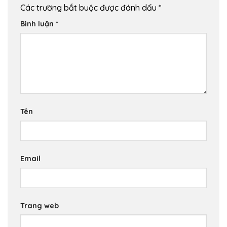
Các trường bắt buộc được đánh dấu
*
Bình luận
*
Tên
Email
Trang web