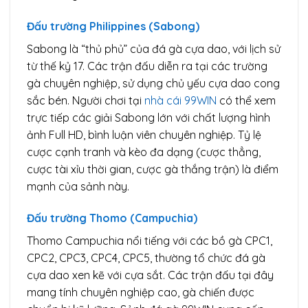
Đấu trường Philippines (Sabong)
Sabong là “thủ phủ” của đá gà cựa dao, với lịch sử
từ thế kỷ 17. Các trận đấu diễn ra tại các trường
gà chuyên nghiệp, sử dụng chủ yếu cựa dao cong
sắc bén. Người chơi tại
nhà cái 99WIN
có thể xem
trực tiếp các giải Sabong lớn với chất lượng hình
ảnh Full HD, bình luận viên chuyên nghiệp. Tỷ lệ
cược cạnh tranh và kèo đa dạng (cược thẳng,
cược tài xỉu thời gian, cược gà thắng trận) là điểm
mạnh của sảnh này.
Đấu trường Thomo (Campuchia)
Thomo Campuchia nổi tiếng với các bồ gà CPC1,
CPC2, CPC3, CPC4, CPC5, thường tổ chức đá gà
cựa dao xen kẽ với cựa sắt. Các trận đấu tại đây
mang tính chuyên nghiệp cao, gà chiến được