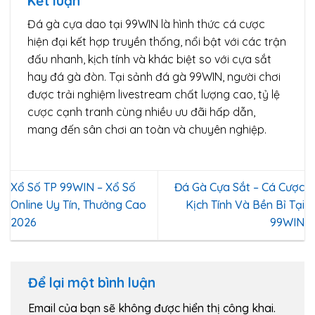
Kết luận
Đá gà cựa dao tại 99WIN là hình thức cá cược
hiện đại kết hợp truyền thống, nổi bật với các trận
đấu nhanh, kịch tính và khác biệt so với cựa sắt
hay đá gà đòn. Tại sảnh đá gà 99WIN, người chơi
được trải nghiệm livestream chất lượng cao, tỷ lệ
cược cạnh tranh cùng nhiều ưu đãi hấp dẫn,
mang đến sân chơi an toàn và chuyên nghiệp.
Xổ Số TP 99WIN – Xổ Số
Đá Gà Cựa Sắt – Cá Cược
Online Uy Tín, Thưởng Cao
Kịch Tính Và Bền Bỉ Tại
2026
99WIN
Để lại một bình luận
Email của bạn sẽ không được hiển thị công khai.