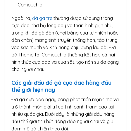
Campuchia.
Ngoài ra,
đá gà tre
thường được sử dụng trong
cựa dao nhờ bộ lông dày và thân hình gọn nhẹ,
trong khi đá gà đòn (chọi bằng cựa tự nhiên hoặc
đòn chân) mang tính truyền thống hơn, tập trung
vào sức mạnh và khả năng chịu đựng lâu dài. Đá
gà Thomo tại Campuchia thường kết hợp cả hai
hình thức cựa dao và cựa sắt, tạo nên sự đa dạng
cho người chơi.
Các giải đấu đá gà cựa dao hàng đầu
thế giới hiện nay
Đá gà cựa dao ngày càng phát triển mạnh mẽ và
trở thành môn giải trí có tính cạnh tranh cao tại
nhiều quốc gia. Dưới đây là những giải đấu hàng
đầu thế giới thu hút đông đảo người chơi và giới
đam mê gà chiến theo dõi.