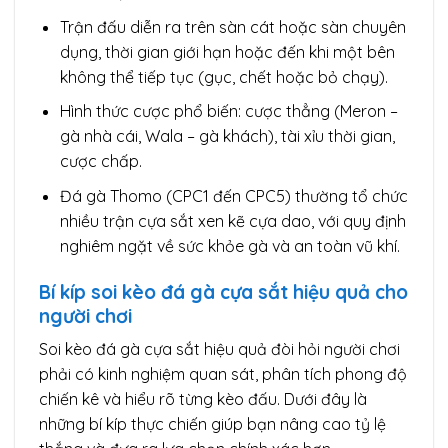
Trận đấu diễn ra trên sàn cát hoặc sàn chuyên
dụng, thời gian giới hạn hoặc đến khi một bên
không thể tiếp tục (gục, chết hoặc bỏ chạy).
Hình thức cược phổ biến: cược thẳng (Meron –
gà nhà cái, Wala – gà khách), tài xỉu thời gian,
cược chấp.
Đá gà Thomo (CPC1 đến CPC5) thường tổ chức
nhiều trận cựa sắt xen kẽ cựa dao, với quy định
nghiêm ngặt về sức khỏe gà và an toàn vũ khí.
Bí kíp soi kèo đá gà cựa sắt hiệu quả cho
người chơi
Soi kèo đá gà cựa sắt hiệu quả đòi hỏi người chơi
phải có kinh nghiệm quan sát, phân tích phong độ
chiến kê và hiểu rõ từng kèo đấu. Dưới đây là
những bí kíp thực chiến giúp bạn nâng cao tỷ lệ