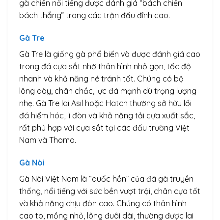
gà chiến nổi tiếng được đánh giá “bách chiến
bách thắng” trong các trận đấu đỉnh cao.
Gà Tre
Gà Tre là giống gà phổ biến và được đánh giá cao
trong đá cựa sắt nhờ thân hình nhỏ gọn, tốc độ
nhanh và khả năng né tránh tốt. Chúng có bộ
lông dày, chân chắc, lực đá mạnh dù trọng lượng
nhẹ. Gà Tre lai Asil hoặc Hatch thường sở hữu lối
đá hiểm hóc, lì đòn và khả năng tải cựa xuất sắc,
rất phù hợp với cựa sắt tại các đấu trường Việt
Nam và Thomo.
Gà Nòi
Gà Nòi Việt Nam là “quốc hồn” của đá gà truyền
thống, nổi tiếng với sức bền vượt trội, chân cựa tốt
và khả năng chịu đòn cao. Chúng có thân hình
cao to, mồng nhỏ, lông đuôi dài, thường được lai