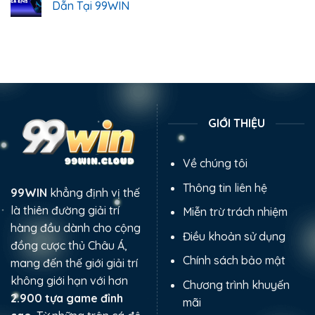
Dẫn Tại 99WIN
GIỚI THIỆU
Về chúng tôi
Thông tin liên hệ
99WIN
khẳng định vị thế
là thiên đường giải trí
Miễn trừ trách nhiệm
hàng đầu dành cho cộng
Điều khoản sử dụng
đồng cược thủ Châu Á,
Chính sách bảo mật
mang đến thế giới giải trí
không giới hạn với hơn
Chương trình khuyến
2.900 tựa game đỉnh
mãi