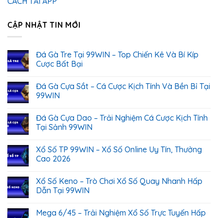
CÁCH TẢI APP
CẬP NHẬT TIN MỚI
Đá Gà Tre Tại 99WIN – Top Chiến Kê Và Bí Kíp
Cược Bất Bại
Đá Gà Cựa Sắt – Cá Cược Kịch Tính Và Bền Bỉ Tại
99WIN
Đá Gà Cựa Dao – Trải Nghiệm Cá Cược Kịch Tính
Tại Sảnh 99WIN
Xổ Số TP 99WIN – Xổ Số Online Uy Tín, Thưởng
Cao 2026
Xổ Số Keno – Trò Chơi Xổ Số Quay Nhanh Hấp
Dẫn Tại 99WIN
Mega 6/45 – Trải Nghiệm Xổ Số Trực Tuyến Hấp