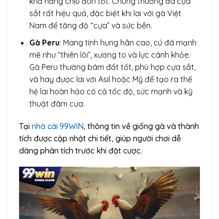
khả năng chịu đòn tốt. Chúng thường đá cựa
sắt rất hiệu quả, đặc biệt khi lai với gà Việt
Nam để tăng độ “cựa” và sức bền.
Gà Peru
: Mang tính hung hãn cao, cú đá mạnh
mẽ như “thiên lôi”, xương to và lực cánh khỏe.
Gà Peru thường bám đất tốt, phù hợp cựa sắt,
và hay được lai với Asil hoặc Mỹ để tạo ra thế
hệ lai hoàn hảo có cả tốc độ, sức mạnh và kỹ
thuật đâm cựa.
Tại
nhà cái 99WIN
, thông tin về giống gà và thành
tích được cập nhật chi tiết, giúp người chơi dễ
dàng phân tích trước khi đặt cược.