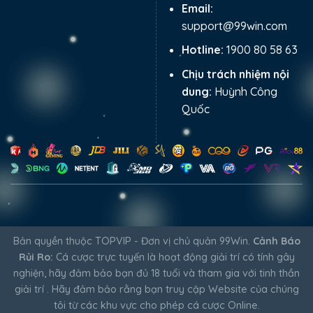
Email:
support@99win.com
Hotline:
1900 80 58 63
Chịu trách nhiệm nội
dung:
Huỳnh Công
Quốc
Bản quyền thuộc TOPVIP - Đơn vị chủ quản 99Win.
Cảnh Báo
Rủi Ro:
Cá cược trực tuyến là hoạt động giải trí có tính gây
nghiện, hãy đảm bảo bạn đủ 18 tuổi và tham gia với tinh thần
giải trí . Hãy đảm bảo rằng bạn truy cập Website của chúng
tôi từ các khu vực cho phép cá cược Online.