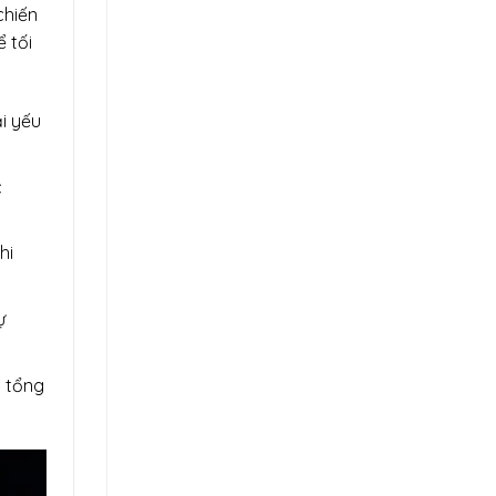
chiến
 tối
i yếu
c
hi
ự
t tổng