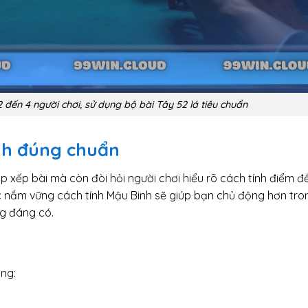
2 đến 4 người chơi, sử dụng bộ bài Tây 52 lá tiêu chuẩn
nh đúng chuẩn
 xếp bài mà còn đòi hỏi người chơi hiểu rõ cách tính điểm đ
c nắm vững cách tính Mậu Binh sẽ giúp bạn chủ động hơn tro
ng đáng có.
àng: