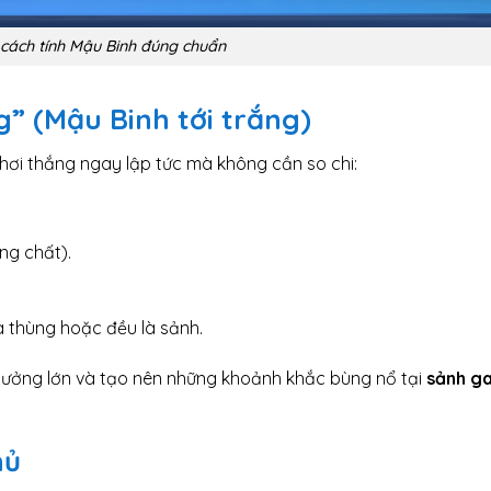
cách tính Mậu Binh đúng chuẩn
” (Mậu Binh tới trắng)
hơi thắng ngay lập tức mà không cần so chi:
ồng chất).
là thùng hoặc đều là sảnh.
hưởng lớn và tạo nên những khoảnh khắc bùng nổ tại
sảnh g
hủ