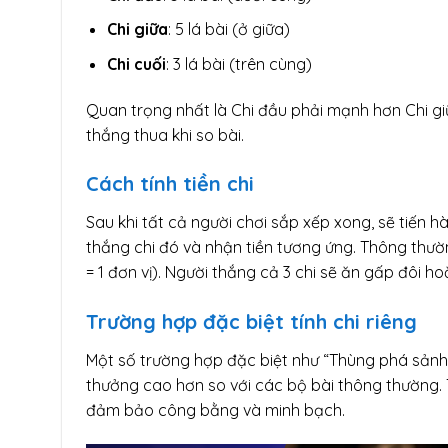
Chi giữa
: 5 lá bài (ở giữa)
Chi cuối
: 3 lá bài (trên cùng)
Quan trọng nhất là Chi đầu phải mạnh hơn Chi giữ
thắng thua khi so bài.
Cách tính tiền chi
Sau khi tất cả người chơi sắp xếp xong, sẽ tiến h
thắng chi đó và nhận tiền tương ứng. Thông thường,
= 1 đơn vị). Người thắng cả 3 chi sẽ ăn gấp đôi h
Trường hợp đặc biệt tính chi riêng
Một số trường hợp đặc biệt như “Thùng phá sảnh”, “
thưởng cao hơn so với các bộ bài thông thường. 
đảm bảo công bằng và minh bạch.