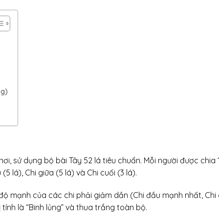
ng)
ơi, sử dụng bộ bài Tây 52 lá tiêu chuẩn. Mỗi người được chia 1
5 lá), Chi giữa (5 lá) và Chi cuối (3 lá).
độ mạnh của các chi phải giảm dần (Chi đầu mạnh nhất, Chi 
 tính là “Binh lủng” và thua trắng toàn bộ.