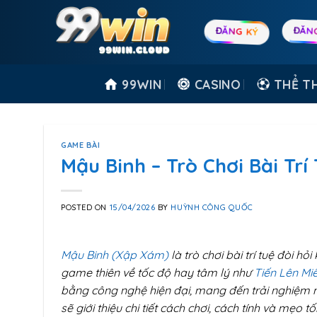
Skip
to
ĐĂN
ĐĂNG KÝ
content
99WIN
CASINO
THỂ T
GAME BÀI
Mậu Binh – Trò Chơi Bài Tr
POSTED ON
15/04/2026
BY
HUỲNH CÔNG QUỐC
Mậu Binh (Xập Xám)
là trò chơi bài trí tuệ đòi h
game thiên về tốc độ hay tâm lý như
Tiến Lên M
bằng công nghệ hiện đại, mang đến trải nghiệm 
sẽ giới thiệu chi tiết cách chơi, cách tính và mẹo 