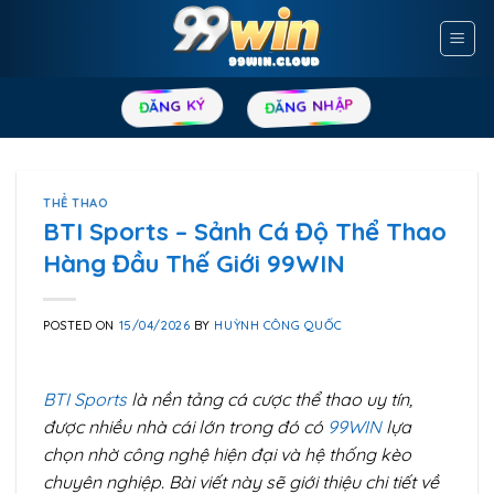
Skip
to
content
ĐĂNG NHẬP
ĐĂNG KÝ
THỂ THAO
BTI Sports – Sảnh Cá Độ Thể Thao
Hàng Đầu Thế Giới 99WIN
POSTED ON
15/04/2026
BY
HUỲNH CÔNG QUỐC
BTI Sports
là nền tảng cá cược thể thao uy tín,
được nhiều nhà cái lớn trong đó có
99WIN
lựa
chọn nhờ công nghệ hiện đại và hệ thống kèo
chuyên nghiệp. Bài viết này sẽ giới thiệu chi tiết về