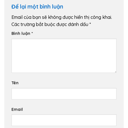
Để lại một bình luận
Email của bạn sẽ không được hiển thị công khai.
Các trường bắt buộc được đánh dấu
*
Bình luận
*
Tên
Email