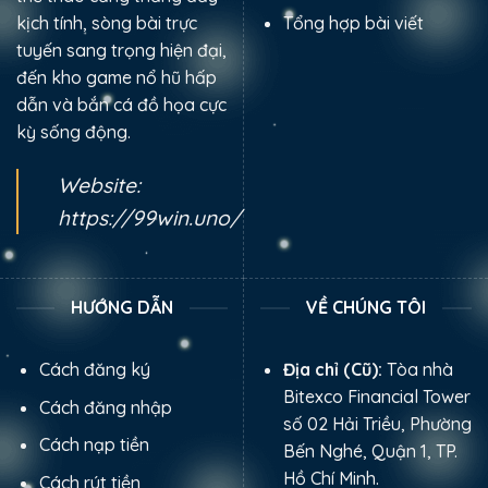
Tổng hợp bài viết
kịch tính, sòng bài trực
tuyến sang trọng hiện đại,
đến kho game nổ hũ hấp
dẫn và bắn cá đồ họa cực
kỳ sống động.
Website:
https://99win.uno/
HƯỚNG DẪN
VỀ CHÚNG TÔI
Cách đăng ký
Địa chỉ (Cũ):
Tòa nhà
Bitexco Financial Tower
Cách đăng nhập
số 02 Hải Triều, Phường
Cách nạp tiền
Bến Nghé, Quận 1, TP.
Hồ Chí Minh.
Cách rút tiền