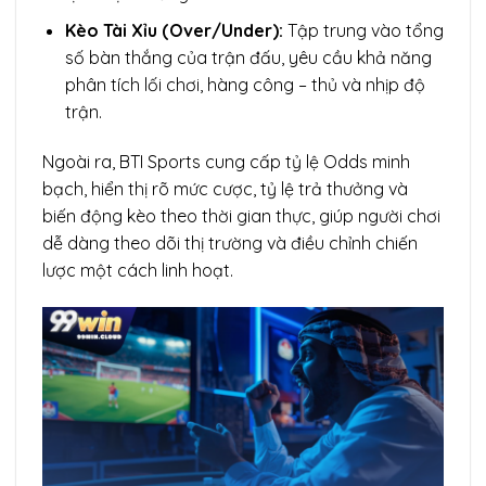
Kèo Tài Xỉu (Over/Under):
Tập trung vào tổng
số bàn thắng của trận đấu, yêu cầu khả năng
phân tích lối chơi, hàng công – thủ và nhịp độ
trận.
Ngoài ra, BTI Sports cung cấp tỷ lệ Odds minh
bạch, hiển thị rõ mức cược, tỷ lệ trả thưởng và
biến động kèo theo thời gian thực, giúp người chơi
dễ dàng theo dõi thị trường và điều chỉnh chiến
lược một cách linh hoạt.