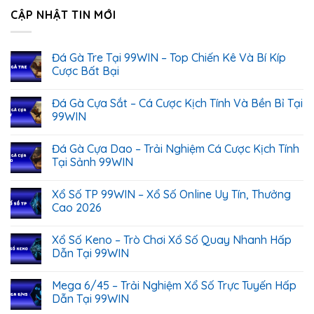
CẬP NHẬT TIN MỚI
Đá Gà Tre Tại 99WIN – Top Chiến Kê Và Bí Kíp
Cược Bất Bại
Đá Gà Cựa Sắt – Cá Cược Kịch Tính Và Bền Bỉ Tại
99WIN
Đá Gà Cựa Dao – Trải Nghiệm Cá Cược Kịch Tính
Tại Sảnh 99WIN
Xổ Số TP 99WIN – Xổ Số Online Uy Tín, Thưởng
Cao 2026
Xổ Số Keno – Trò Chơi Xổ Số Quay Nhanh Hấp
Dẫn Tại 99WIN
Mega 6/45 – Trải Nghiệm Xổ Số Trực Tuyến Hấp
Dẫn Tại 99WIN