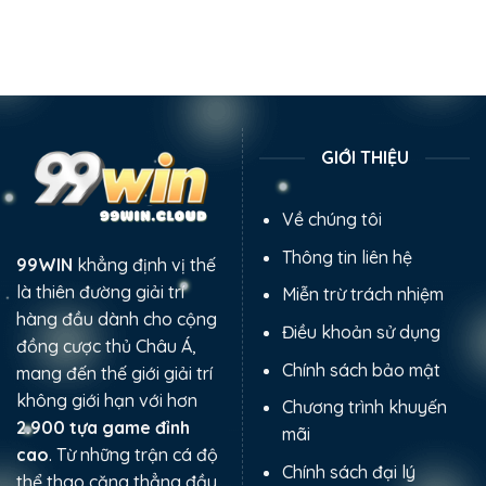
GIỚI THIỆU
Về chúng tôi
Thông tin liên hệ
99WIN
khẳng định vị thế
là thiên đường giải trí
Miễn trừ trách nhiệm
hàng đầu dành cho cộng
Điều khoản sử dụng
đồng cược thủ Châu Á,
Chính sách bảo mật
mang đến thế giới giải trí
không giới hạn với hơn
Chương trình khuyến
2.900 tựa game đỉnh
mãi
cao
. Từ những trận cá độ
Chính sách đại lý
thể thao căng thẳng đầy