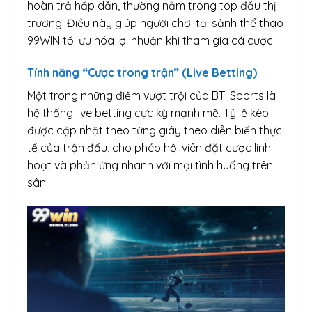
hoàn trả hấp dẫn, thường nằm trong top đầu thị
trường. Điều này giúp người chơi tại sảnh thể thao
99WIN tối ưu hóa lợi nhuận khi tham gia cá cược.
Tính năng “Cược trong trận” (Live Betting)
Một trong những điểm vượt trội của BTI Sports là
hệ thống live betting cực kỳ mạnh mẽ. Tỷ lệ kèo
được cập nhật theo từng giây theo diễn biến thực
tế của trận đấu, cho phép hội viên đặt cược linh
hoạt và phản ứng nhanh với mọi tình huống trên
sân.